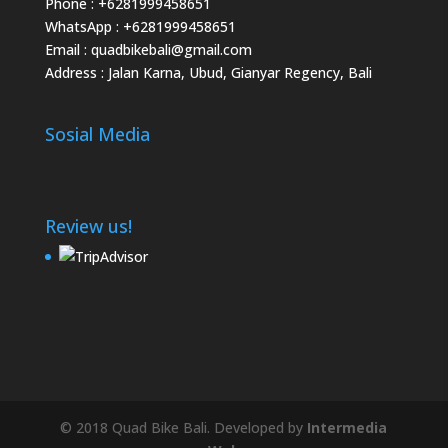
Phone :
+6281999458651
WhatsApp :
+6281999458651
Email :
quadbikebali@gmail.com
Address : Jalan Karna, Ubud, Gianyar Regency, Bali
Sosial Media
Review us!
© 2018 Quad Bike Bali. Developed by
Intermedia